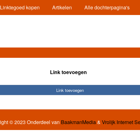
Linktegoed kopen
Artikelen
Alle dochterpagina's
Link toevoegen
Link toevoegen
ight © 2023 Onderdeel van
BaakmanMedia
&
Vrolijk Internet S