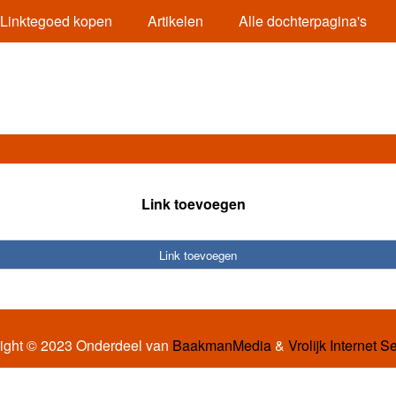
Linktegoed kopen
Artikelen
Alle dochterpagina's
Link toevoegen
Link toevoegen
ight © 2023 Onderdeel van
BaakmanMedia
&
Vrolijk Internet S